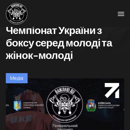
Чемпіонат України з
боксу серед молоді та
жінок-молоді
Медіа