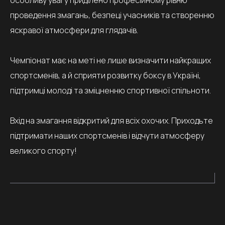
особливу увагу приділено професійному рівню
проведення змагань, безпеці учасників та створенню
яскравої атмосфери для глядачів.
Чемпіонат має на меті не лише визначити найкращих
спортсменів, а й сприяти розвитку боксу в Україні,
підтримці молоді та зміцненню спортивної спільноти.
Вхід на змагання відкритий для всіх охочих. Приходьте
підтримати наших спортсменів і відчути атмосферу
великого спорту!